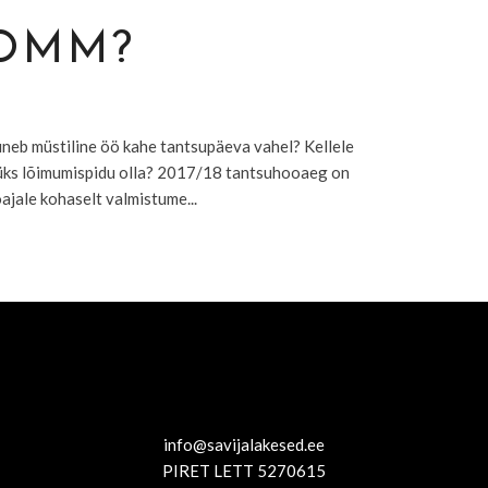
OMM?
uneb müstiline öö kahe tantsupäeva vahel? Kellele
b üks lõimumispidu olla? 2017/18 tantsuhooaeg on
ajale kohaselt valmistume...
info@savijalakesed.ee
PIRET LETT 5270615