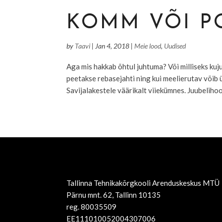
KOMM VÕI P
by
Taavi
|
Jan 4, 2018
|
Meie lood
,
Uudised
Aga mis hakkab õhtul juhtuma? Või milliseks kuj
peetakse rebasejahti ning kui meelierutav või
Savijalakestele väärikalt viiekümnes. Juubelihoo
Tallinna Tehnikakõrgkooli Arenduskeskus MTÜ
Pärnu mnt. 62, Tallinn 10135
reg. 80035509
EE111010052004307006