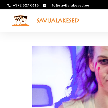
+372 527 0615
info@savijalakesed.ee